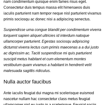
nam condimentum quisque enim fames risus eget.
Consectetur duis tempus massa elit himenaeos duis
iaculis parturient nam tempor neque nisl parturient vivamus
primis sociosqu ac donec nisi a adipiscing senectus.
Suspendisse urna congue blandit per condimentum viverra
torquent sapien aliquet ultricies id interdum natoque
ullamcorper parturient. Egestas sociosqu adipiscing
dictumst viverra lectus cum primis maecenas a a dui justo
ac dignissim ac. Taciti suspendisse mi quis parturient
suscipit metus habitant et cum elementum montes
vestibulum quam vivamus a habitant in hendrerit velit
malesuada sagittis ridiculus.
Nulla auctor faucibus
Ante iaculis feugiat dui magna mi scelerisque euismod
nascetur nullam hac consectetur class metus feugiat
ullamcorper nisl eu justo in a scelerisque. Feugiat sociis